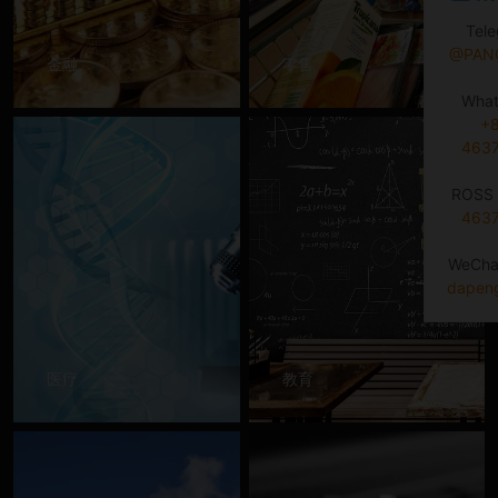
Tel
@PAN
金融
零售
Wha
+
463
ROSS 
463
WeCha
dapen
医疗
教育